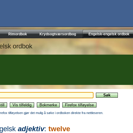
Rimordbok
Krydsogtværsordbog
Engelsk-engelsk ordbok
elsk ordbok
irefox tilføyelsen gjør det mulig å søke i ordboken direkte fra nettleseren.
gelsk
adjektiv
:
twelve