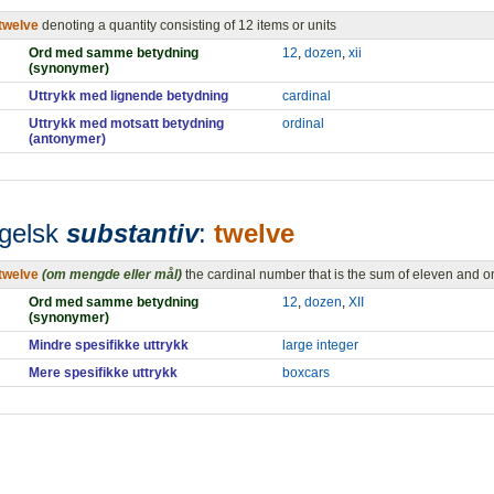
twelve
denoting a quantity consisting of 12 items or units
Ord med samme betydning
12
,
dozen
,
xii
(synonymer)
Uttrykk med lignende betydning
cardinal
Uttrykk med motsatt betydning
ordinal
(antonymer)
gelsk
substantiv
:
twelve
twelve
(om mengde eller mål)
the cardinal number that is the sum of eleven and 
Ord med samme betydning
12
,
dozen
,
XII
(synonymer)
Mindre spesifikke uttrykk
large integer
Mere spesifikke uttrykk
boxcars