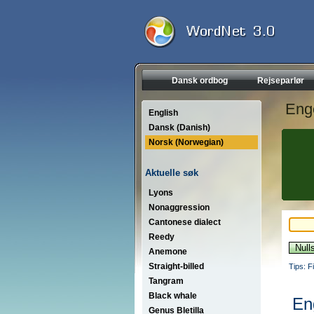
Dansk ordbog
Rejseparlør
Eng
English
Dansk (Danish)
Norsk (Norwegian)
Aktuelle søk
Lyons
Nonaggression
Cantonese dialect
Reedy
Anemone
Straight-billed
Tips: F
Tangram
Black whale
En
Genus Bletilla