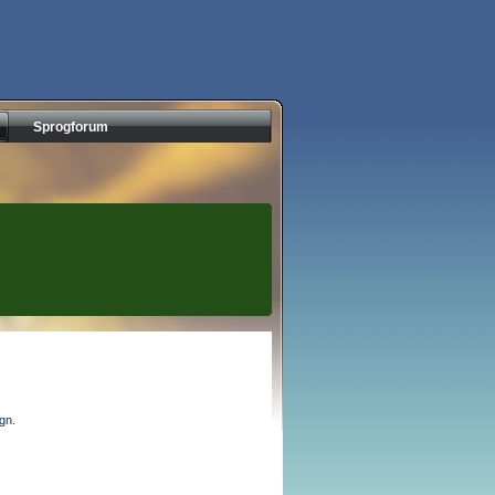
Sprogforum
egn.