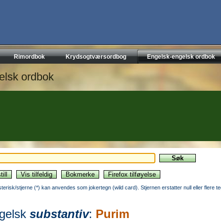
Rimordbok
Krydsogtværsordbog
Engelsk-engelsk ordbok
elsk ordbok
sterisk/stjerne (*) kan anvendes som jokertegn (wild card). Stjernen erstatter null eller flere t
gelsk
substantiv
:
Purim