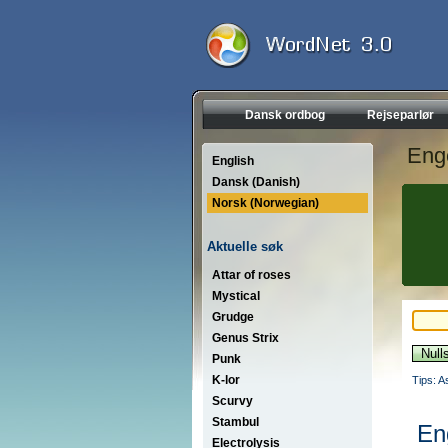
Dansk ordbog
Rejseparlør
Eng
English
Dansk (Danish)
Norsk (Norwegian)
Aktuelle søk
Attar of roses
Mystical
Grudge
Genus Strix
Punk
K-lor
Tips: A
Scurvy
Stambul
En
Electrolysis