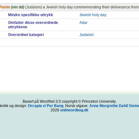
Purim
(om tid)
(Judaism) a Jewish holy day commemorating their deliverance fr
Mindre spesifikke uttrykk
Jewish holy day
Omfatter disse overordnede
Adar
uttrykkene
Overordnet kategori
Judaism
Basert på WordNet 3.0 copyright © Princeton University.
knikk og design:
Orcapia v/ Per Bang
. Norsk utgave:
Anne Margrethe Dahll Steine
2026
onlineordbog.dk