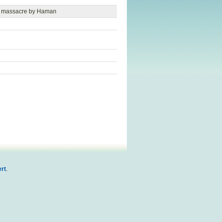
om massacre by Haman
rt
.