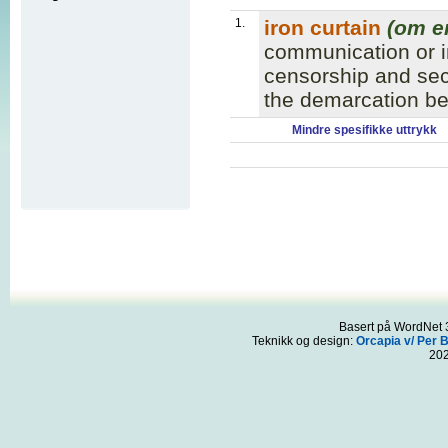
1.
iron curtain
(om e
communication or i
censorship and sec
the demarcation b
Mindre spesifikke uttrykk
Basert på WordNet 3
Teknikk og design:
Orcapia v/ Per 
20