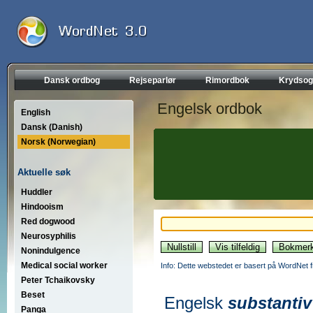
Dansk ordbog
Rejseparlør
Rimordbok
Krydsog
Engelsk ordbok
English
Dansk (Danish)
Norsk (Norwegian)
Aktuelle søk
Huddler
Hindooism
Red dogwood
Neurosyphilis
Nonindulgence
Medical social worker
Info: Dette webstedet er basert på WordNet f
Peter Tchaikovsky
Beset
Engelsk
substantiv
Panga