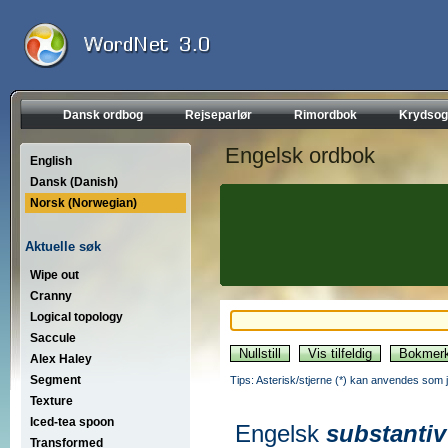
Dansk ordbog
Rejseparlør
Rimordbok
Krydsog
Engelsk ordbok
English
Dansk (Danish)
Norsk (Norwegian)
Aktuelle søk
Wipe out
Cranny
Logical topology
Saccule
Alex Haley
Segment
Tips: Asterisk/stjerne (*) kan anvendes som jok
Texture
Iced-tea spoon
Engelsk
substantiv
Transformed