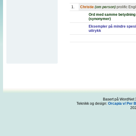
1.
Christie
(om person)
prolific Eng
Ord med samme betydning
(synonymer)
Eksempler på mindre spesi
uttrykk
Basert på WordNet 3
Teknikk og design:
Orcapia v/ Per 
20