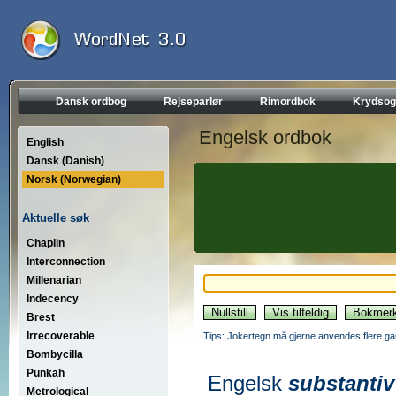
Dansk ordbog
Rejseparlør
Rimordbok
Krydsog
Engelsk ordbok
English
Dansk (Danish)
Norsk (Norwegian)
Aktuelle søk
Chaplin
Interconnection
Millenarian
Indecency
Brest
Irrecoverable
Tips: Jokertegn må gjerne anvendes flere gan
Bombycilla
Punkah
Engelsk
substantiv
Metrological