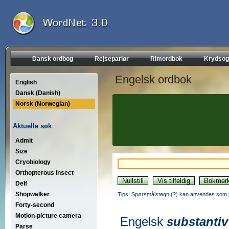
Dansk ordbog
Rejseparlør
Rimordbok
Krydsog
Engelsk ordbok
English
Dansk (Danish)
Norsk (Norwegian)
Aktuelle søk
Admit
Size
Cryobiology
Orthopterous insect
Delf
Shopwalker
Tips: Spørsmålstegn (?) kan anvendes som jo
Forty-second
Motion-picture camera
Engelsk
substantiv
Parse