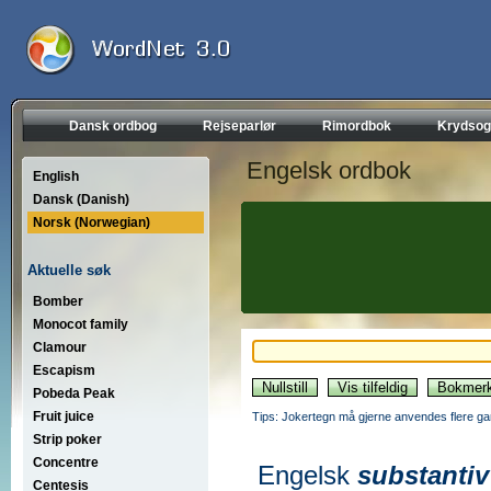
Dansk ordbog
Rejseparlør
Rimordbok
Krydsog
Engelsk ordbok
English
Dansk (Danish)
Norsk (Norwegian)
Aktuelle søk
Bomber
Monocot family
Clamour
Escapism
Pobeda Peak
Fruit juice
Tips: Jokertegn må gjerne anvendes flere gan
Strip poker
Concentre
Engelsk
substantiv
Centesis