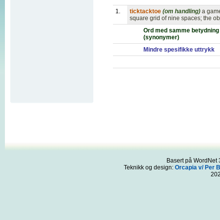
1.
ticktacktoe
(om handling)
a game
square grid of nine spaces; the ob
Ord med samme betydning
(synonymer)
Mindre spesifikke uttrykk
Basert på WordNet 3
Teknikk og design:
Orcapia v/ Per 
20