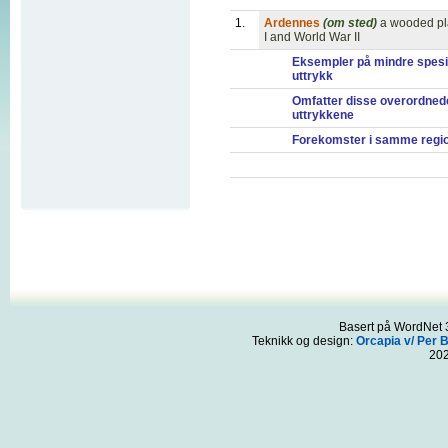
1.
Ardennes
(om sted)
a wooded pla
I and World War II
Eksempler på mindre spesi
uttrykk
Omfatter disse overordned
uttrykkene
Forekomster i samme regi
Basert på WordNet 3
Teknikk og design:
Orcapia v/ Per 
20