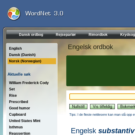
Dansk ordbog
Rejseparlør
Rimordbok
Krydsog
Engelsk ordbok
English
Dansk (Danish)
Norsk (Norwegian)
Aktuelle søk
William Frederick Cody
Set
Rise
Prescribed
Good humor
Cupboard
Tips: I de fleste nettlesere kan man slå opp 
United States Mint
Isthmus
Engelsk
substantiv
Reassertion