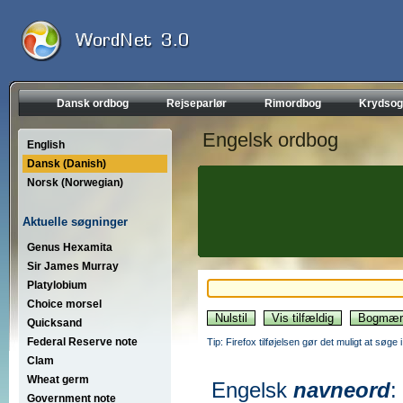
Dansk ordbog
Rejseparlør
Rimordbog
Krydsog
Engelsk ordbog
English
Dansk (Danish)
Norsk (Norwegian)
Aktuelle søgninger
Genus Hexamita
Sir James Murray
Platylobium
Choice morsel
Quicksand
Federal Reserve note
Tip: Firefox tilføjelsen gør det muligt at søg
Clam
Wheat germ
Engelsk
navneord
:
Government note