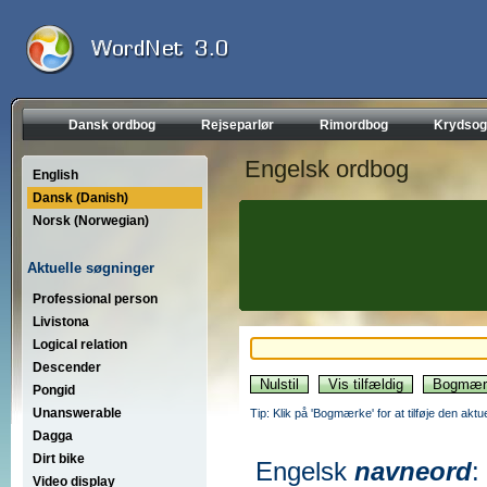
Dansk ordbog
Rejseparlør
Rimordbog
Krydsog
Engelsk ordbog
English
Dansk (Danish)
Norsk (Norwegian)
Aktuelle søgninger
Professional person
Livistona
Logical relation
Descender
Pongid
Unanswerable
Tip: Klik på 'Bogmærke' for at tilføje den akt
Dagga
Dirt bike
Engelsk
navneord
:
Video display