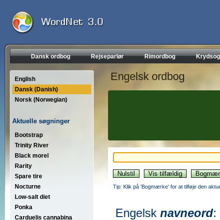
Dansk ordbog
Rejseparlør
Rimordbog
Krydsog
Engelsk ordbog
English
Dansk (Danish)
Norsk (Norwegian)
Aktuelle søgninger
Bootstrap
Trinity River
Black morel
Rarity
Spare tire
Nocturne
Tip: Klik på 'Bogmærke' for at tilføje den akt
Low-salt diet
Ponka
Engelsk
navneord
:
Carduelis cannabina