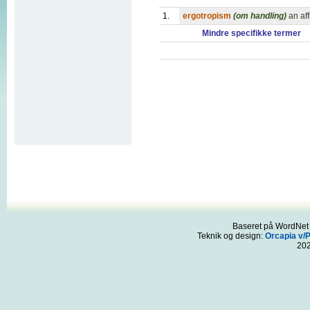
1.
ergotropism
(om handling)
an aff
Mindre specifikke termer
Baseret på WordNet 3
Teknik og design:
Orcapia v/
20