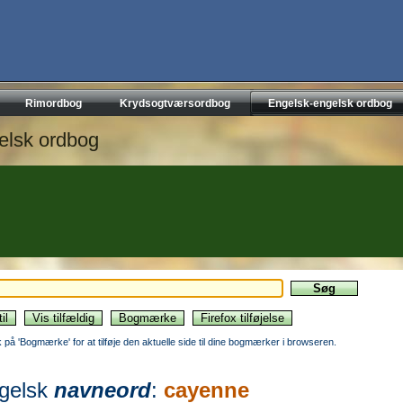
Rimordbog
Krydsogtværsordbog
Engelsk-engelsk ordbog
elsk ordbog
ik på 'Bogmærke' for at tilføje den aktuelle side til dine bogmærker i browseren.
gelsk
navneord
:
cayenne