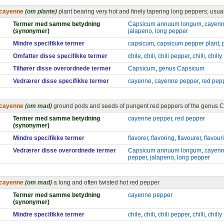
cayenne
(om plante)
plant bearing very hot and finely tapering long peppers; usual
Termer med samme betydning
Capsicum annuum longum
,
cayenn
(synonymer)
jalapeno
,
long pepper
Mindre specifikke termer
capsicum
,
capsicum pepper plant
,
Omfatter disse specifikke termer
chile
,
chili
,
chili pepper
,
chilli
,
chilly
Tilhører disse overordnede termer
Capsicum
,
genus Capsicum
Vedrærer disse specifikke termer
cayenne
,
cayenne pepper
,
red pep
cayenne
(om mad)
ground pods and seeds of pungent red peppers of the genus 
Termer med samme betydning
cayenne pepper
,
red pepper
(synonymer)
Mindre specifikke termer
flavorer
,
flavoring
,
flavourer
,
flavour
Vedrærer disse overordnede termer
Capsicum annuum longum
,
cayen
pepper
,
jalapeno
,
long pepper
cayenne
(om mad)
a long and often twisted hot red pepper
Termer med samme betydning
cayenne pepper
(synonymer)
Mindre specifikke termer
chile
,
chili
,
chili pepper
,
chilli
,
chilly