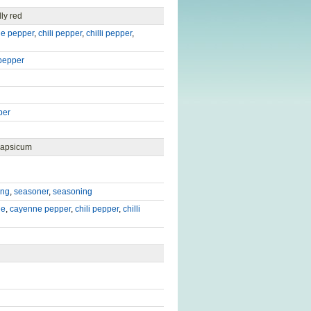
ly red
e pepper
,
chili pepper
,
chilli pepper
,
pepper
per
Capsicum
ing
,
seasoner
,
seasoning
ne
,
cayenne pepper
,
chili pepper
,
chilli