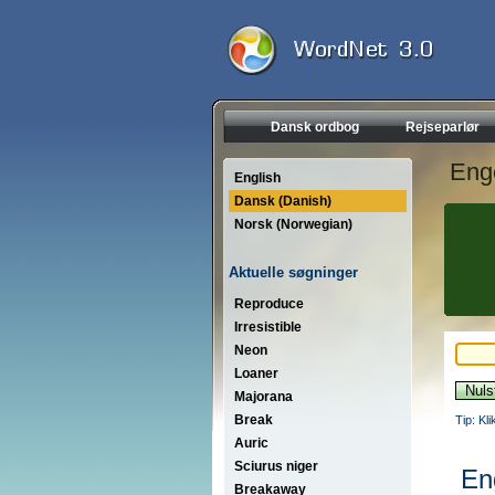
Dansk ordbog
Rejseparlør
Eng
English
Dansk (Danish)
Norsk (Norwegian)
Aktuelle søgninger
Reproduce
Irresistible
Neon
Loaner
Majorana
Break
Tip: Kl
Auric
Sciurus niger
En
Breakaway