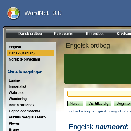
Dansk ordbog
Rejseparlør
Rimordbog
Krydsog
Engelsk ordbog
English
Dansk (Danish)
Norsk (Norwegian)
Aktuelle søgninger
Lupine
Imperialist
Waitress
Wandering
Indian rattlebox
Cephalohematoma
Tip: Firefox tilføjelsen gør det muligt at søg
Publius Vergilius Maro
Pleven
Engelsk
navneord
:
Bruno