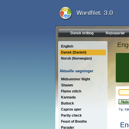
Dansk ordbog
Rejseparlør
Eng
English
Dansk (Danish)
Norsk (Norwegian)
Aktuelle søgninger
Midsummer Night
Shawm
Flame stitch
Kannada
Buttock
Capros aper
Tip: Kl
Parity check
Feast of Booths
En
Parader