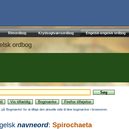
Rimordbog
Krydsogtværsordbog
Engelsk-engelsk ordbog
elsk ordbog
ik på 'Bogmærke' for at tilføje den aktuelle side til dine bogmærker i browseren.
gelsk
navneord
:
Spirochaeta