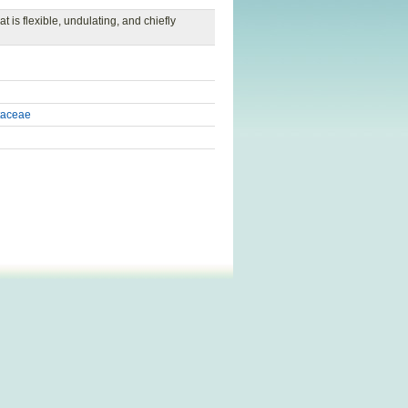
 is flexible, undulating, and chiefly
taceae