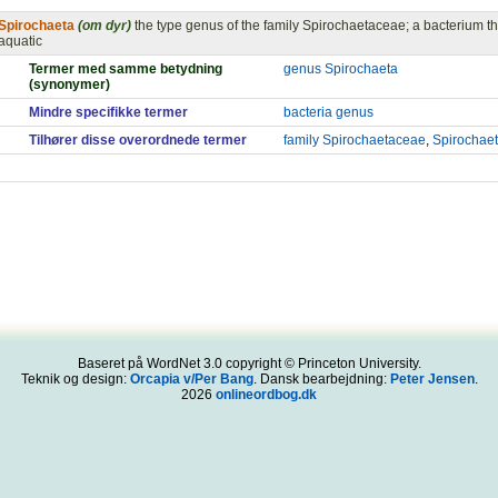
Spirochaeta
(om dyr)
the type genus of the family Spirochaetaceae; a bacterium that
aquatic
Termer med samme betydning
genus Spirochaeta
(synonymer)
Mindre specifikke termer
bacteria genus
Tilhører disse overordnede termer
family Spirochaetaceae
,
Spirochae
Baseret på WordNet 3.0 copyright © Princeton University.
Teknik og design:
Orcapia v/Per Bang
. Dansk bearbejdning:
Peter Jensen
.
2026
onlineordbog.dk