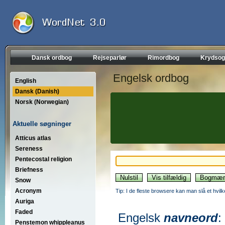
Dansk ordbog
Rejseparlør
Rimordbog
Krydsog
Engelsk ordbog
English
Dansk (Danish)
Norsk (Norwegian)
Aktuelle søgninger
Atticus atlas
Sereness
Pentecostal religion
Briefness
Snow
Acronym
Tip: I de fleste browsere kan man slå et hvilk
Auriga
Faded
Engelsk
navneord
:
Penstemon whippleanus