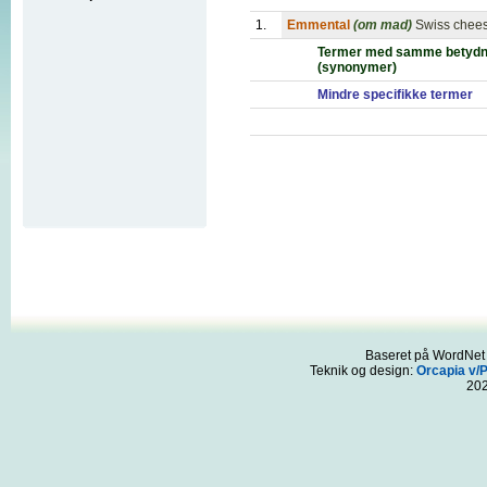
1.
Emmental
(om mad)
Swiss chees
Termer med samme betydn
(synonymer)
Mindre specifikke termer
Baseret på WordNet 3
Teknik og design:
Orcapia v/
20