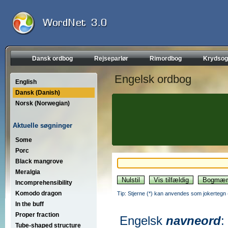
Dansk ordbog
Rejseparlør
Rimordbog
Krydsog
Engelsk ordbog
English
Dansk (Danish)
Norsk (Norwegian)
Aktuelle søgninger
Some
Porc
Black mangrove
Meralgia
Incomprehensibility
Komodo dragon
Tip: Stjerne (*) kan anvendes som jokertegn (wi
In the buff
Proper fraction
Engelsk
navneord
:
Tube-shaped structure