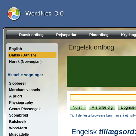
Dansk ordbog
Rejseparlør
Rimordbog
Krydsog
Engelsk ordbog
English
Dansk (Danish)
Norsk (Norwegian)
Aktuelle søgninger
Slobberer
Merchant vessels
A priori
Physiography
Genus Phascogale
Scombroid
Tip: I de fleste browsere kan man slå et hvilk
Bolshevik
Wood-fern
Engelsk
tillægsord
Muscadelle