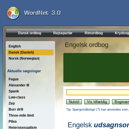
Dansk ordbog
Rejseparlør
Rimordbog
Krydsog
Engelsk ordbog
English
Dansk (Danish)
Norsk (Norwegian)
Aktuelle søgninger
Fagus
Alexander III
Spank
Low-class
Zep
Burr drill
Tip: Spørgsmålstegn (?) kan anvendes som jo
Three-mile limit
Pilea
Engelsk
udsagnso
Heterosexualism