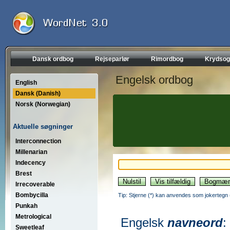
Dansk ordbog
Rejseparlør
Rimordbog
Krydsog
Engelsk ordbog
English
Dansk (Danish)
Norsk (Norwegian)
Aktuelle søgninger
Interconnection
Millenarian
Indecency
Brest
Irrecoverable
Bombycilla
Tip: Stjerne (*) kan anvendes som jokertegn (wi
Punkah
Metrological
Engelsk
navneord
:
Sweetleaf