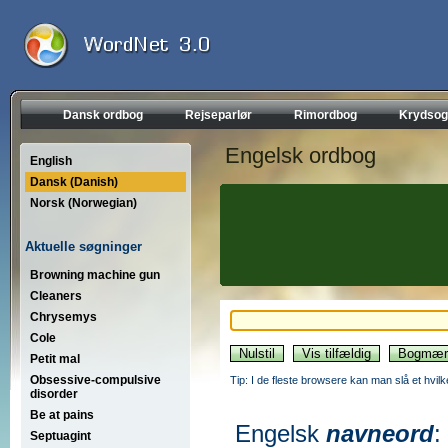
Dansk ordbog
Rejseparlør
Rimordbog
Krydsog
Engelsk ordbog
English
Dansk (Danish)
Norsk (Norwegian)
Aktuelle søgninger
Browning machine gun
Cleaners
Chrysemys
Cole
Petit mal
Obsessive-compulsive
Tip: I de fleste browsere kan man slå et hvilk
disorder
Be at pains
Engelsk
navneord
:
Septuagint