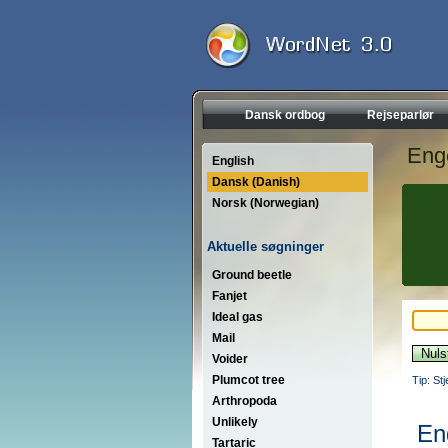
Dansk ordbog
Rejseparlør
Eng
English
Dansk (Danish)
Norsk (Norwegian)
Aktuelle søgninger
Ground beetle
Fanjet
Ideal gas
Mail
Voider
Plumcot tree
Tip: St
Arthropoda
Unlikely
En
Tartaric