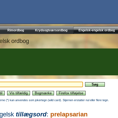
Rimordbog
Krydsogtværsordbog
Engelsk-engelsk ordbog
elsk ordbog
jerne (*) kan anvendes som jokertegn (wild card). Stjernen erstatter nul eller flere tegn.
gelsk
tillægsord
:
prelapsarian