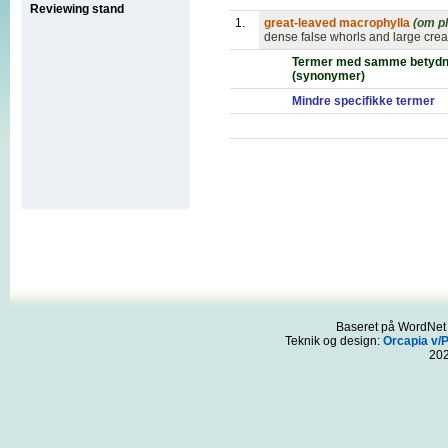
Reviewing stand
1.
great-leaved macrophylla
(om pl
dense false whorls and large crea
Termer med samme betydn
(synonymer)
Mindre specifikke termer
Baseret på WordNet 3
Teknik og design:
Orcapia v/
20