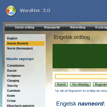
Dansk ordbog
Rejseparlør
Rimordbog
Krydsog
Engelsk ordbog
English
Dansk (Danish)
Norsk (Norwegian)
Aktuelle søgninger
Cohabitation
Dassie
Irreligious
Clanging
Starchy
Cambium
Tip: Klik på 'Bogmærke' for at tilføje den akt
Keble
Croup
Engelsk
navneord
:
Eleocharis palustris