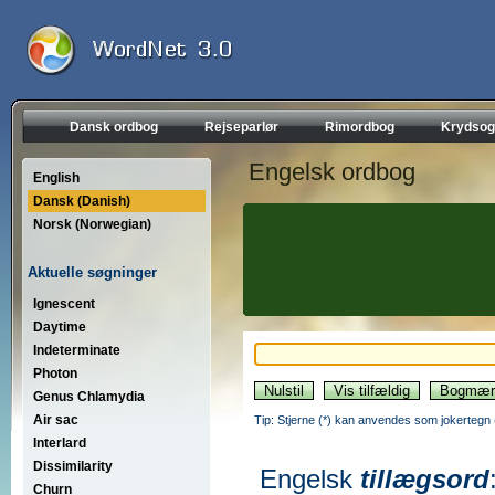
Dansk ordbog
Rejseparlør
Rimordbog
Krydsog
Engelsk ordbog
English
Dansk (Danish)
Norsk (Norwegian)
Aktuelle søgninger
Ignescent
Daytime
Indeterminate
Photon
Genus Chlamydia
Air sac
Tip: Stjerne (*) kan anvendes som jokertegn (wi
Interlard
Dissimilarity
Engelsk
tillægsord
Churn