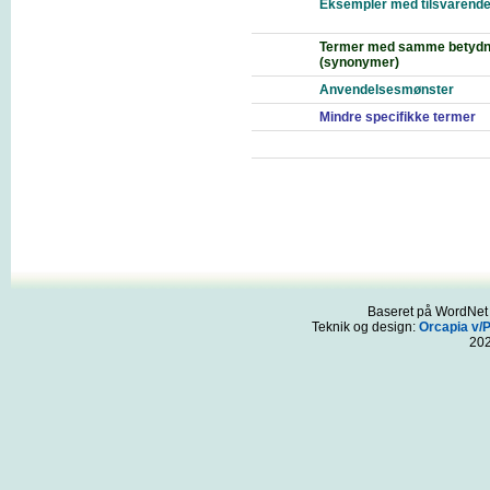
Eksempler med tilsvarende
Termer med samme betydn
(synonymer)
Anvendelsesmønster
Mindre specifikke termer
Baseret på WordNet 3
Teknik og design:
Orcapia v/
20