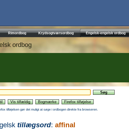
Rimordbog
Krydsogtværsordbog
Engelsk-engelsk ordbog
elsk ordbog
refox tilføjelsen gør det muligt at søge i ordbogen direkte fra browseren.
gelsk
tillægsord
:
affinal