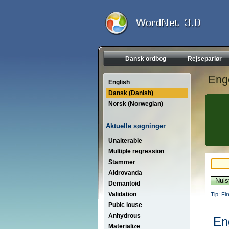
Dansk ordbog
Rejseparlør
Eng
English
Dansk (Danish)
Norsk (Norwegian)
Aktuelle søgninger
Unalterable
Multiple regression
Stammer
Aldrovanda
Demantoid
Validation
Tip: Fi
Pubic louse
Anhydrous
En
Materialize