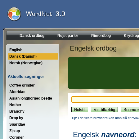
Dansk ordbog
Rejseparlør
Rimordbog
Krydsog
Engelsk ordbog
English
Dansk (Danish)
Norsk (Norwegian)
Aktuelle søgninger
Coffee grinder
Akeridae
Asian longhorned beetle
Nether
Branchy
Drop by
Tip: I de fleste browsere kan man slå et hvilk
Sparidae
Zip up
Engelsk
navneord
:
Coroner