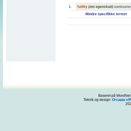
1.
futility
(om egenskab)
uselessnes
Mindre specifikke termer
Baseret på WordNet 3
Teknik og design:
Orcapia v/
20