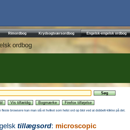
Rimordbog
Krydsogtværsordbog
Engelsk-engelsk ordbog
elsk ordbog
de fleste browsere kan man slå et hvilket som helst ord op blot ved at dobbelt-klikke på det.
gelsk
tillægsord
:
microscopic