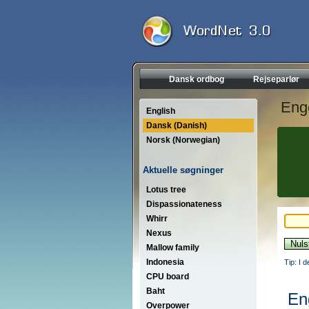
Dansk ordbog
Rejseparlør
Eng
English
Dansk (Danish)
Norsk (Norwegian)
Aktuelle søgninger
Lotus tree
Dispassionateness
Whirr
Nexus
Mallow family
Indonesia
Tip: I 
CPU board
Baht
En
Overpower