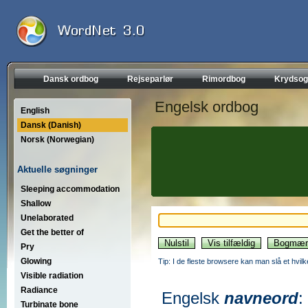
Dansk ordbog
Rejseparlør
Rimordbog
Krydsog
Engelsk ordbog
English
Dansk (Danish)
Norsk (Norwegian)
Aktuelle søgninger
Sleeping accommodation
Shallow
Unelaborated
Get the better of
Pry
Glowing
Tip: I de fleste browsere kan man slå et hvilk
Visible radiation
Radiance
Engelsk
navneord
:
Turbinate bone