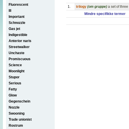
Fluorescent
1.
trilogy
(om gruppe)
a set of three
Ill
Mindre specifikke termer
Important
Schnozzle
Gas jet
Indigestible
Anterior naris
Streetwalker
Unchaste
Promiscuous
Science
Moonlight
Stupor
Serious
Fatty
Glow
Gegenschein
Nozzle
Swooning
Trade unionist
Rostrum