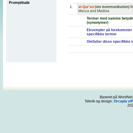
Promptitude
1.
al-Qur'an
(om kommunikation)
t
Mecca and Medina
Termer med samme betydn
(synonymer)
Eksempler på forekomster 
specifikke termer
Omfatter disse specifikke 
Baseret på WordNet 3
Teknik og design:
Orcapia v/
20