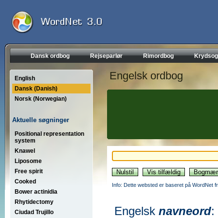
Dansk ordbog
Rejseparlør
Rimordbog
Krydsog
Engelsk ordbog
English
Dansk (Danish)
Norsk (Norwegian)
Aktuelle søgninger
Positional representation
system
Knawel
Liposome
Free spirit
Cooked
Info: Dette websted er baseret på WordNet fr
Bower actinidia
Rhytidectomy
Engelsk
navneord
:
Ciudad Trujillo