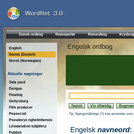
Dansk ordbog
Rejseparlør
Rimordbog
Krydsog
Engelsk ordbog
English
Dansk (Danish)
Norsk (Norwegian)
Aktuelle søgninger
Side yard
Dengue
Floating
Gettysburg
Film producer
Peasecod
Tip: Spørgsmålstegn (?) kan anvendes som jo
Pseudoryx nghetinhensis
Liriodendron tulipifera
Engelsk
navneord
:
Publish