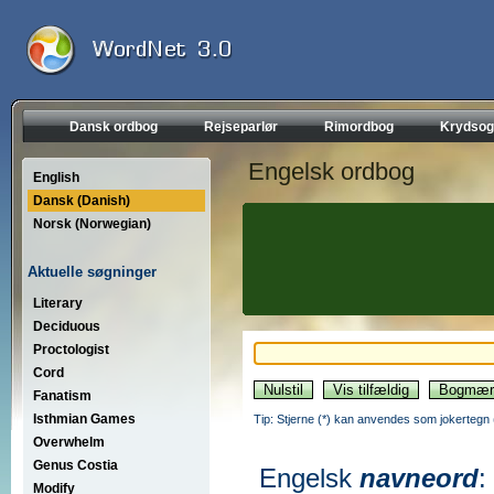
Dansk ordbog
Rejseparlør
Rimordbog
Krydsog
Engelsk ordbog
English
Dansk (Danish)
Norsk (Norwegian)
Aktuelle søgninger
Literary
Deciduous
Proctologist
Cord
Fanatism
Isthmian Games
Tip: Stjerne (*) kan anvendes som jokertegn (wi
Overwhelm
Genus Costia
Engelsk
navneord
:
Modify