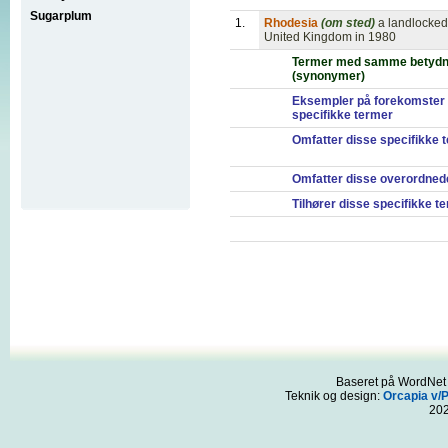
Sugarplum
1.
Rhodesia
(om sted)
a landlocked
United Kingdom in 1980
Termer med samme betydn
(synonymer)
Eksempler på forekomster 
specifikke termer
Omfatter disse specifikke 
Omfatter disse overordned
Tilhører disse specifikke t
Baseret på WordNet 3
Teknik og design:
Orcapia v/
20