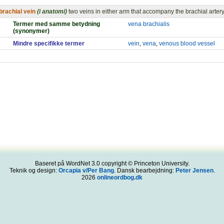
brachial vein
(i anatomi)
two veins in either arm that accompany the brachial artery
Termer med samme betydning
vena brachialis
(synonymer)
Mindre specifikke termer
vein
,
vena
,
venous blood vessel
Baseret på WordNet 3.0 copyright © Princeton University.
Teknik og design:
Orcapia v/Per Bang
. Dansk bearbejdning:
Peter Jensen
.
2026
onlineordbog.dk