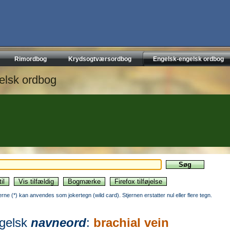
Rimordbog
Krydsogtværsordbog
Engelsk-engelsk ordbog
elsk ordbog
jerne (*) kan anvendes som jokertegn (wild card). Stjernen erstatter nul eller flere tegn.
gelsk
navneord
:
brachial vein