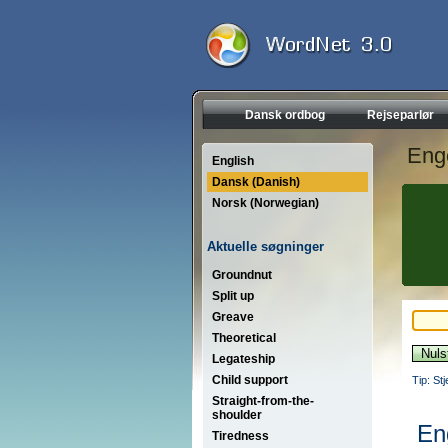
Dansk ordbog
Rejseparlør
Eng
English
Dansk (Danish)
Norsk (Norwegian)
Aktuelle søgninger
Groundnut
Split up
Greave
Theoretical
Legateship
Child support
Tip: St
Straight-from-the-
shoulder
En
Tiredness