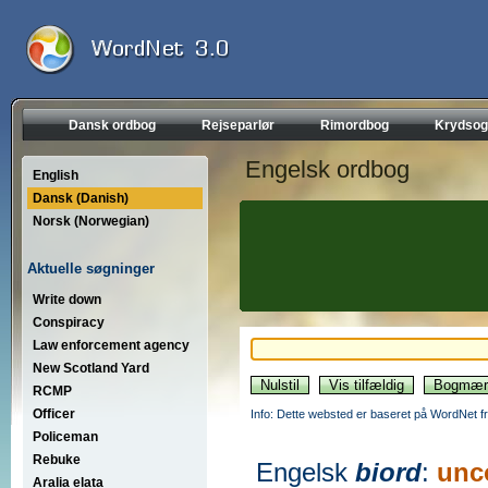
Dansk ordbog
Rejseparlør
Rimordbog
Krydsog
Engelsk ordbog
English
Dansk (Danish)
Norsk (Norwegian)
Aktuelle søgninger
Write down
Conspiracy
Law enforcement agency
New Scotland Yard
RCMP
Officer
Info: Dette websted er baseret på WordNet fr
Policeman
Rebuke
Engelsk
biord
:
unc
Aralia elata