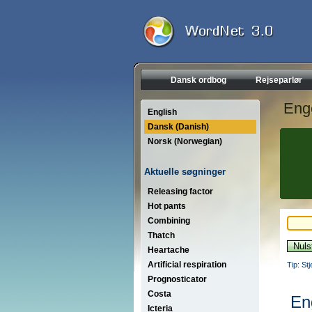
Dansk ordbog
Rejseparlør
Eng
English
Dansk (Danish)
Norsk (Norwegian)
Aktuelle søgninger
Releasing factor
Hot pants
Combining
Thatch
Heartache
Artificial respiration
Tip: St
Prognosticator
Costa
En
Icteria