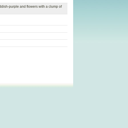
eddish-purple and flowers with a clump of