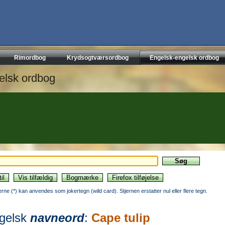
Rimordbog
Krydsogtværsordbog
Engelsk-engelsk ordbog
elsk ordbog
jerne (*) kan anvendes som jokertegn (wild card). Stjernen erstatter nul eller flere tegn.
gelsk
navneord
:
Cape tulip