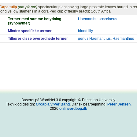
Cape tulip
(om plante)
spectacular plant having large prostrate leaves barred in r
long yellow stamens in a coral-red cup of fleshy bracts; South Africa
Termer med samme betydning
Haemanthus coccineus
(synonymer)
Mindre specifikke termer
blood lily
Tilhører disse overordnede termer
genus Haemanthus
,
Haemanthus
Baseret på WordNet 3.0 copyright © Princeton University.
Teknik og design:
Orcapia v/Per Bang
. Dansk bearbejdning:
Peter Jensen
.
2026
onlineordbog.dk