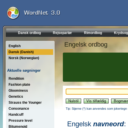
Dansk ordbog
Rejseparlør
Rimordbog
Krydsog
Engelsk ordbog
English
Dansk (Danish)
Norsk (Norwegian)
Aktuelle søgninger
Rendition
Fashion plate
Gloominess
Genetics
Strauss the Younger
Consonance
Tip: Stjerne (*) kan anvendes som jokertegn (wi
Handcuff
Pressure level
Engelsk
navneord
:
Bitumenoid