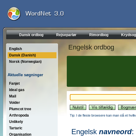
Dansk ordbog
Rejseparlør
Rimordbog
Krydsog
Engelsk ordbog
English
Dansk (Danish)
Norsk (Norwegian)
Aktuelle søgninger
Fanjet
Ideal gas
Mail
Voider
Plumcot tree
Arthropoda
Tip: I de fleste browsere kan man slå et hvilk
Unlikely
Tartaric
Engelsk
navneord
:
Organisation