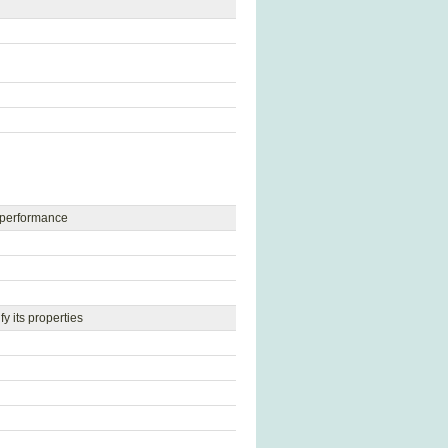
c performance
y its properties