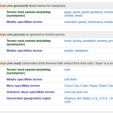
dope
(om genstand)
street names for marijuana
Termer med samme betydning
gage
,
grass
,
green goddess
,
locow
(synonymer)
smoke
,
weed
Mindre specifikke termer
cannabis
,
ganja
,
marihuana
,
marij
dope
(om person)
an ignorant or foolish person
Termer med samme betydning
boob
,
booby
,
dumbbell
,
dummy
,
pi
(synonymer)
Mindre specifikke termer
simple
,
simpleton
dope
(om mad)
carbonated drink flavored with extract from kola nuts (`dope' is a s
Termer med samme betydning
cola
(synonymer)
Mindre specifikke termer
soft drink
Mere specifikke termer
Coca Cola
,
Coke
,
Pepsi
,
Pepsi Col
Vedrærer disse specifikke termer
cola nut
,
kola nut
Overordnet (geografisk) region
America
,
the States
,
U.S.
,
U.S.A.
,
Un
USA