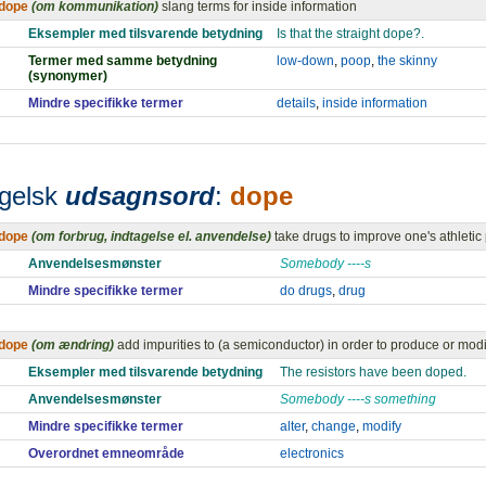
dope
(om kommunikation)
slang terms for inside information
Eksempler med tilsvarende betydning
Is that the straight dope?.
Termer med samme betydning
low-down
,
poop
,
the skinny
(synonymer)
Mindre specifikke termer
details
,
inside information
gelsk
udsagnsord
:
dope
dope
(om forbrug, indtagelse el. anvendelse)
take drugs to improve one's athleti
Anvendelsesmønster
Somebody ----s
Mindre specifikke termer
do drugs
,
drug
dope
(om ændring)
add impurities to (a semiconductor) in order to produce or modif
Eksempler med tilsvarende betydning
The resistors have been doped.
Anvendelsesmønster
Somebody ----s something
Mindre specifikke termer
alter
,
change
,
modify
Overordnet emneområde
electronics