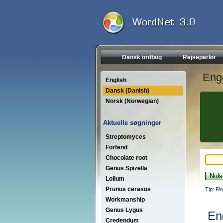
Dansk ordbog
Rejseparlør
Eng
English
Dansk (Danish)
Norsk (Norwegian)
Aktuelle søgninger
Streptomyces
Forfend
Chocolate root
Genus Spizella
Lolium
Prunus cerasus
Tip: Fi
Workmanship
Genus Lygus
En
Credendum