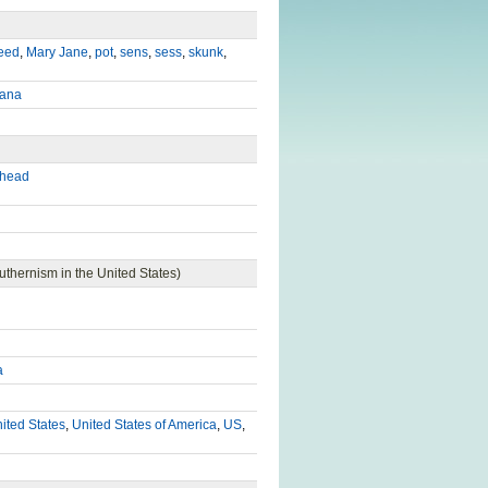
eed
,
Mary Jane
,
pot
,
sens
,
sess
,
skunk
,
uana
nhead
outhernism in the United States)
a
ited States
,
United States of America
,
US
,