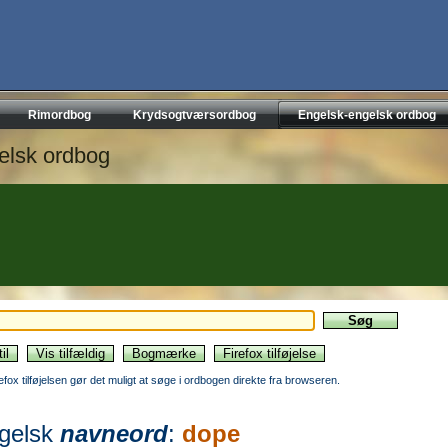
Rimordbog
Krydsogtværsordbog
Engelsk-engelsk ordbog
elsk ordbog
refox tilføjelsen gør det muligt at søge i ordbogen direkte fra browseren.
gelsk
navneord
:
dope