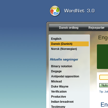
Dansk ordbog
Rejseparlør
Eng
English
Dansk (Danish)
Norsk (Norwegian)
Aktuelle søgninger
Binary notation
Degage
Antipodal opposition
Mislead
Duke Wayne
Verification
Tip: Jo
Productive
Indian breadroot
En
Testimony