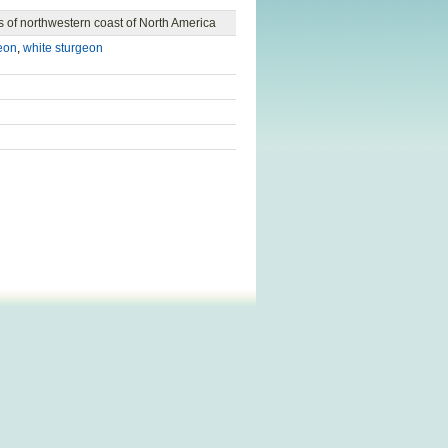
s of northwestern coast of North America
eon
,
white sturgeon