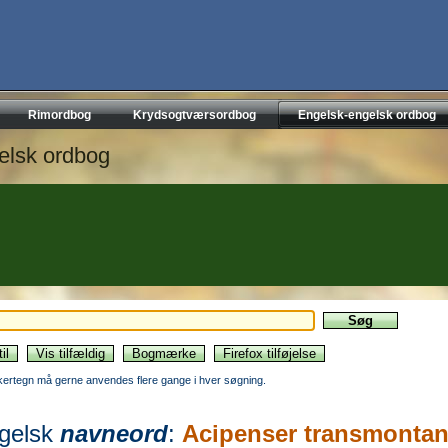
Rimordbog
Krydsogtværsordbog
Engelsk-engelsk ordbog
elsk ordbog
kertegn må gerne anvendes flere gange i hver søgning.
gelsk
navneord
:
Acipenser transmonta