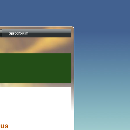
Sprogforum
nus