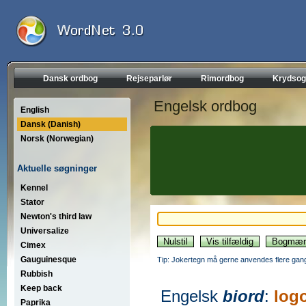
Dansk ordbog
Rejseparlør
Rimordbog
Krydsog
Engelsk ordbog
English
Dansk (Danish)
Norsk (Norwegian)
Aktuelle søgninger
Kennel
Stator
Newton's third law
Universalize
Cimex
Gauguinesque
Tip: Jokertegn må gerne anvendes flere gang
Rubbish
Keep back
Engelsk
biord
:
log
Paprika