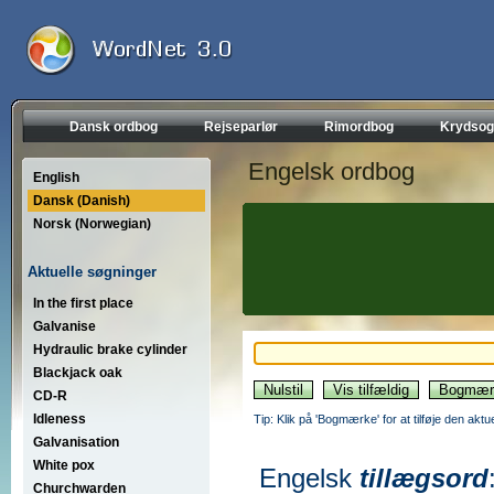
Dansk ordbog
Rejseparlør
Rimordbog
Krydsog
Engelsk ordbog
English
Dansk (Danish)
Norsk (Norwegian)
Aktuelle søgninger
In the first place
Galvanise
Hydraulic brake cylinder
Blackjack oak
CD-R
Idleness
Tip: Klik på 'Bogmærke' for at tilføje den akt
Galvanisation
White pox
Engelsk
tillægsord
Churchwarden