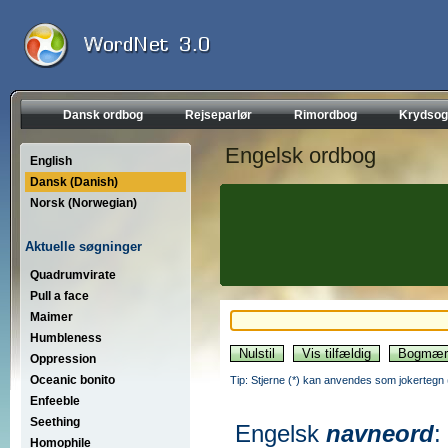
Dansk ordbog
Rejseparlør
Rimordbog
Krydsog
Engelsk ordbog
English
Dansk (Danish)
Norsk (Norwegian)
Aktuelle søgninger
Quadrumvirate
Pull a face
Maimer
Humbleness
Oppression
Oceanic bonito
Tip: Stjerne (*) kan anvendes som jokertegn (wi
Enfeeble
Seething
Engelsk
navneord
:
Homophile