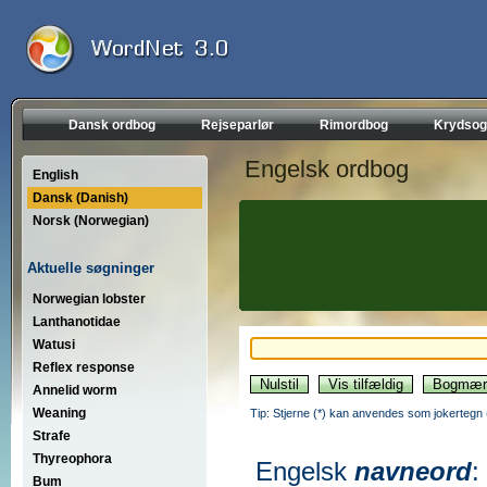
Dansk ordbog
Rejseparlør
Rimordbog
Krydsog
Engelsk ordbog
English
Dansk (Danish)
Norsk (Norwegian)
Aktuelle søgninger
Norwegian lobster
Lanthanotidae
Watusi
Reflex response
Annelid worm
Weaning
Tip: Stjerne (*) kan anvendes som jokertegn (wi
Strafe
Thyreophora
Engelsk
navneord
:
Bum