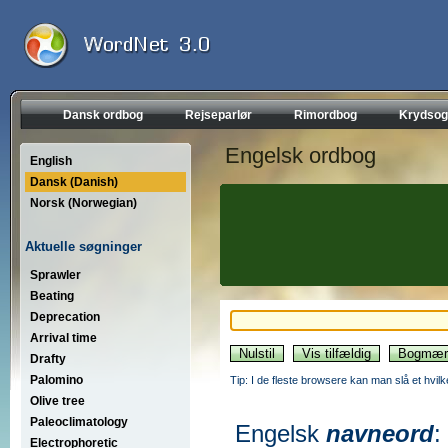
Dansk ordbog
Rejseparlør
Rimordbog
Krydsog
Engelsk ordbog
English
Dansk (Danish)
Norsk (Norwegian)
Aktuelle søgninger
Sprawler
Beating
Deprecation
Arrival time
Drafty
Palomino
Tip: I de fleste browsere kan man slå et hvilk
Olive tree
Paleoclimatology
Engelsk
navneord
:
Electrophoretic