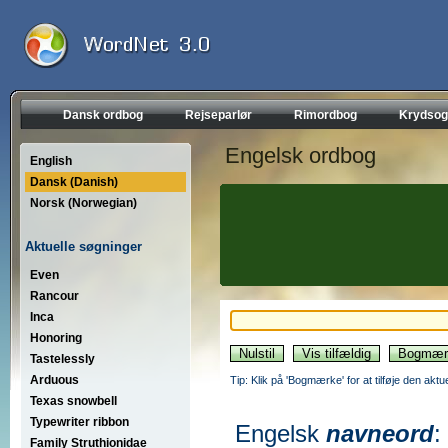
Dansk ordbog
Rejseparlør
Rimordbog
Krydsog
Engelsk ordbog
English
Dansk (Danish)
Norsk (Norwegian)
Aktuelle søgninger
Even
Rancour
Inca
Honoring
Tastelessly
Arduous
Tip: Klik på 'Bogmærke' for at tilføje den akt
Texas snowbell
Typewriter ribbon
Engelsk
navneord
:
Family Struthionidae