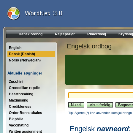
Dansk ordbog
Rejseparlør
Rimordbog
Krydsog
Engelsk ordbog
English
Dansk (Danish)
Norsk (Norwegian)
Aktuelle søgninger
Zucchini
Crocodilian reptile
Heartbreaking
Maximising
Credibleness
Order Bennettitales
Tip: Stjerne (*) kan anvendes som jokertegn (wi
Blephilia
Vaccinating
Engelsk
navneord
:
Written assignment