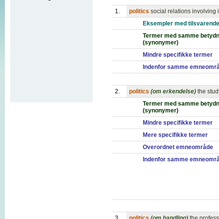
1.
politics
social relations involving 
Eksempler med tilsvarende
Termer med samme betydn
(synonymer)
Mindre specifikke termer
Indenfor samme emneomr
2.
politics
(om erkendelse)
the stud
Termer med samme betydn
(synonymer)
Mindre specifikke termer
Mere specifikke termer
Overordnet emneområde
Indenfor samme emneomr
3.
politics
(om handling)
the profess