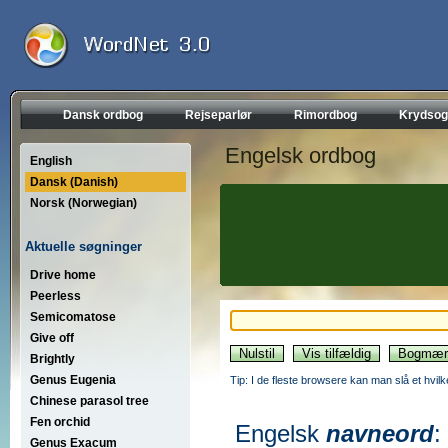
Dansk ordbog
Rejseparlør
Rimordbog
Krydsog
Engelsk ordbog
English
Dansk (Danish)
Norsk (Norwegian)
Aktuelle søgninger
Drive home
Peerless
Semicomatose
Give off
Brightly
Genus Eugenia
Tip: I de fleste browsere kan man slå et hvilk
Chinese parasol tree
Fen orchid
Engelsk
navneord
:
Genus Exacum