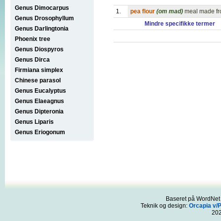
Genus Dimocarpus
1.
pea flour
(om mad)
meal made fr
Genus Drosophyllum
Mindre specifikke termer
Genus Darlingtonia
Phoenix tree
Genus Diospyros
Genus Dirca
Firmiana simplex
Chinese parasol
Genus Eucalyptus
Genus Elaeagnus
Genus Dipteronia
Genus Liparis
Genus Eriogonum
Baseret på WordNet 3
Teknik og design:
Orcapia v/
20