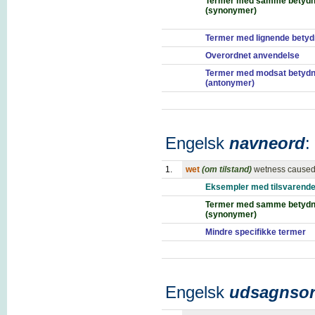
Termer med samme betydn
(synonymer)
Termer med lignende betyd
Overordnet anvendelse
Termer med modsat betydn
(antonymer)
Engelsk
navneord
:
1.
wet
(om tilstand)
wetness caused
Eksempler med tilsvarende
Termer med samme betydn
(synonymer)
Mindre specifikke termer
Engelsk
udsagnso