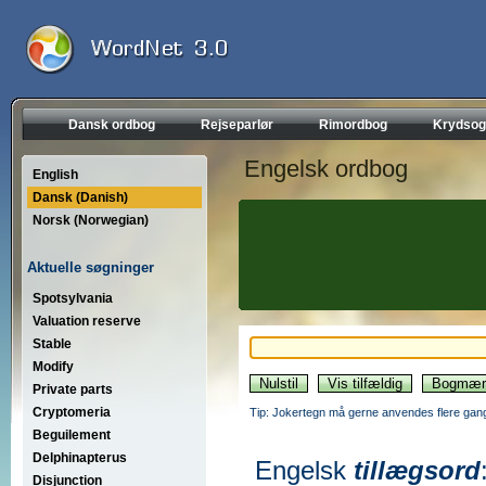
Dansk ordbog
Rejseparlør
Rimordbog
Krydsog
Engelsk ordbog
English
Dansk (Danish)
Norsk (Norwegian)
Aktuelle søgninger
Spotsylvania
Valuation reserve
Stable
Modify
Private parts
Cryptomeria
Tip: Jokertegn må gerne anvendes flere gang
Beguilement
Delphinapterus
Engelsk
tillægsord
Disjunction