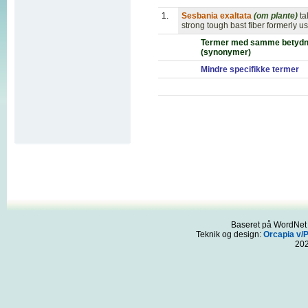
1.
Sesbania exaltata
(om plante)
ta
strong tough bast fiber formerly u
Termer med samme betydn
(synonymer)
Mindre specifikke termer
Baseret på WordNet 3
Teknik og design:
Orcapia v/
20