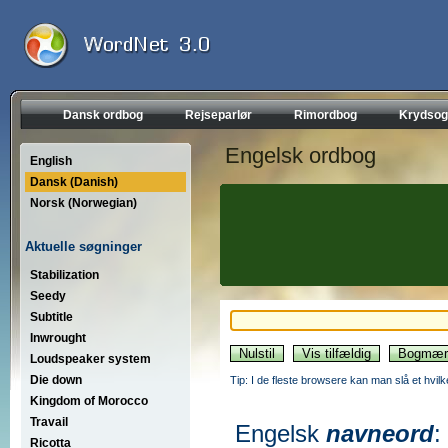
Dansk ordbog
Rejseparlør
Rimordbog
Krydsog
Engelsk ordbog
English
Dansk (Danish)
Norsk (Norwegian)
Aktuelle søgninger
Stabilization
Seedy
Subtitle
Inwrought
Loudspeaker system
Die down
Tip: I de fleste browsere kan man slå et hvilk
Kingdom of Morocco
Travail
Engelsk
navneord
:
Ricotta