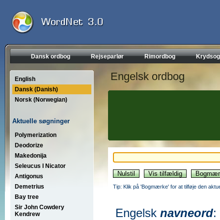
Dansk ordbog
Rejseparlør
Rimordbog
Krydsog
Engelsk ordbog
English
Dansk (Danish)
Norsk (Norwegian)
Aktuelle søgninger
Polymerization
Deodorize
Makedonija
Seleucus I Nicator
Antigonus
Demetrius
Tip: Klik på 'Bogmærke' for at tilføje den akt
Bay tree
Sir John Cowdery
Engelsk
navneord
:
Kendrew