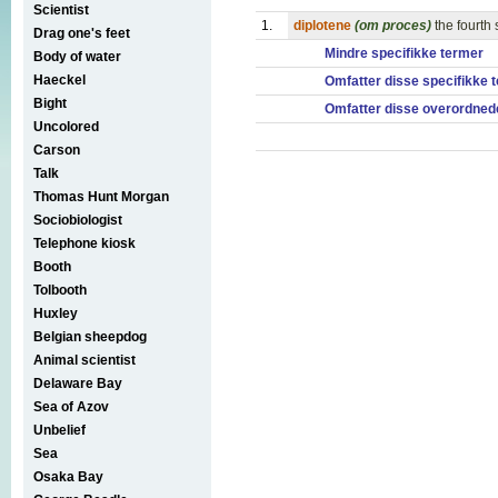
Scientist
1.
diplotene
(om proces)
the fourth
Drag one's feet
Mindre specifikke termer
Body of water
Haeckel
Omfatter disse specifikke 
Bight
Omfatter disse overordned
Uncolored
Carson
Talk
Thomas Hunt Morgan
Sociobiologist
Telephone kiosk
Booth
Tolbooth
Huxley
Belgian sheepdog
Animal scientist
Delaware Bay
Sea of Azov
Unbelief
Sea
Osaka Bay