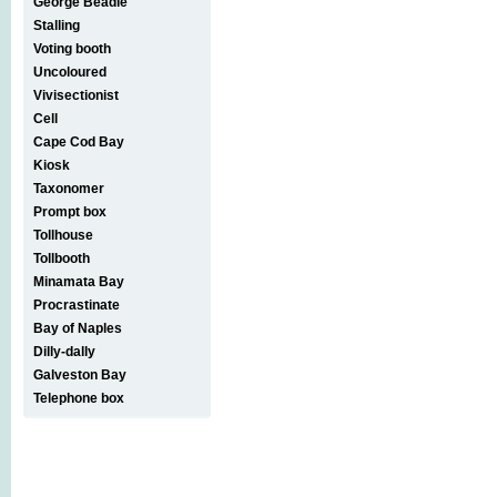
George Beadle
Stalling
Voting booth
Uncoloured
Vivisectionist
Cell
Cape Cod Bay
Kiosk
Taxonomer
Prompt box
Tollhouse
Tollbooth
Minamata Bay
Procrastinate
Bay of Naples
Dilly-dally
Galveston Bay
Telephone box