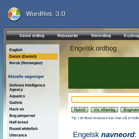
Dansk ordbog
Rejseparlør
Rimordbog
Krydsog
Engelsk ordbog
English
Dansk (Danish)
Norsk (Norwegian)
Aktuelle søgninger
Defense Intelligence
Agency
Aquatics
Guthrie
Hack on
Bog pimpernel
Tip: I de fleste browsere kan man slå et hvilk
Half-breed
Round whitefish
Engelsk
navneord
:
Utterance