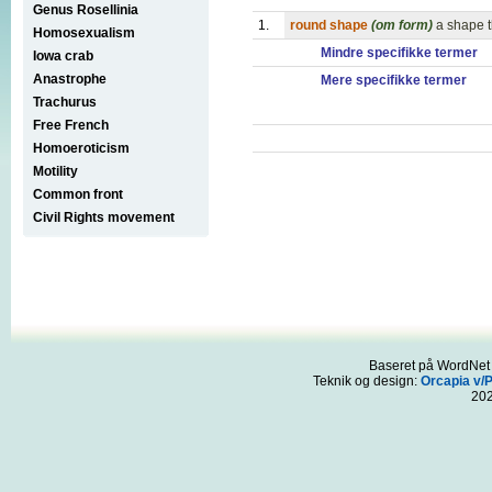
Genus Rosellinia
1.
round shape
(om form)
a shape t
Homosexualism
Mindre specifikke termer
Iowa crab
Anastrophe
Mere specifikke termer
Trachurus
Free French
Homoeroticism
Motility
Common front
Civil Rights movement
Baseret på WordNet 3
Teknik og design:
Orcapia v/
20